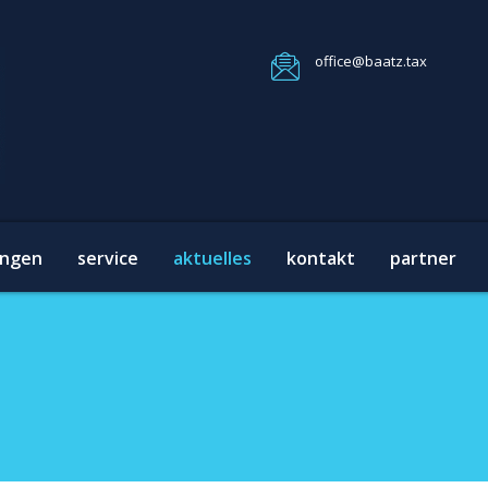
office@baatz.tax
ungen
service
aktuelles
kontakt
partner