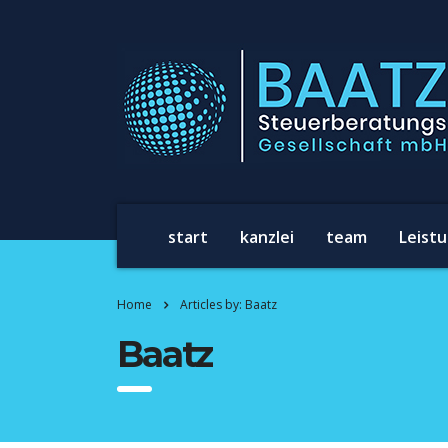
start
kanzlei
team
Leist
Home
Articles by: Baatz
Baatz