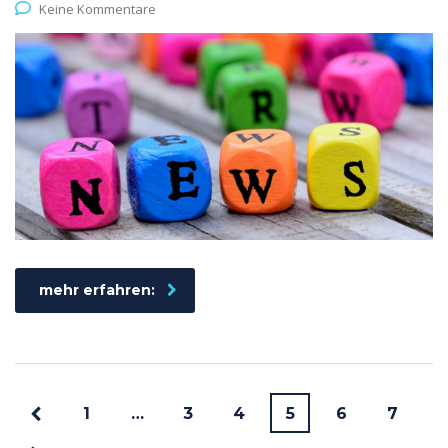
Keine Kommentare
mehr erfahren:
1
…
3
4
5
6
7