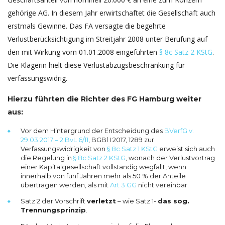
gehörige AG. In diesem Jahr erwirtschaftet die Gesellschaft auch
erstmals Gewinne. Das FA versagte die begehrte
Verlustberücksichtigung im Streitjahr 2008 unter Berufung auf
den mit Wirkung vom
01.01.2008
eingeführten
§ 8c Satz 2 KStG
.
Die Klägerin hielt diese Verlustabzugsbeschränkung für
verfassungswidrig.
Hierzu führten die Richter des FG Hamburg weiter
aus:
Vor dem Hintergrund der Entscheidung des
BVerfG v.
29.03.2017 – 2 BvL 6/11
, BGBl I 2017, 1289 zur
Verfassungswidrigkeit von
§ 8c Satz 1 KStG
erweist sich auch
die Regelung in
§ 8c Satz 2 KStG
, wonach der Verlustvortrag
einer Kapitalgesellschaft vollständig wegfällt, wenn
innerhalb von fünf Jahren mehr als 50 % der Anteile
übertragen werden, als mit
Art 3 GG
nicht vereinbar.
Satz 2 der Vorschrift
verletzt
– wie Satz 1-
das sog.
Trennungsprinzip
.