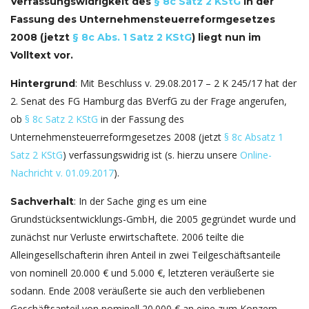
Verfassungswidrigkeit des
§ 8c Satz 2 KStG
in der
Fassung des Unternehmensteuerreformgesetzes
2008 (jetzt
§ 8c Abs. 1 Satz 2 KStG
) liegt nun im
Volltext vor.
: Mit Beschluss v.
29.08.2017
– 2 K 245/17 hat der
Hintergrund
2. Senat des FG Hamburg das BVerfG zu der Frage angerufen,
ob
§ 8c Satz 2 KStG
in der Fassung des
Unternehmensteuerreformgesetzes 2008 (jetzt
§ 8c Absatz 1
Satz 2 KStG
) verfassungswidrig ist (s. hierzu unsere
Online-
Nachricht v. 01.09.2017
).
: In der Sache ging es um eine
Sachverhalt
Grundstücksentwicklungs-GmbH, die 2005 gegründet wurde und
zunächst nur Verluste erwirtschaftete. 2006 teilte die
Alleingesellschafterin ihren Anteil in zwei Teilgeschäftsanteile
von nominell 20.000 € und 5.000 €, letzteren veräußerte sie
sodann. Ende 2008 veräußerte sie auch den verbliebenen
Geschäftsanteil von nominell 20.000 € an eine zum Konzern