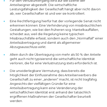
Für den Verlustuntergang wird auf die Ebene der
Anteilseigner abgestellt. Die wirtschaftliche
Leistungsfähigkeit der Gesellschaft hängt aber nicht davon
ab, wer Gesellschafter ist und wer sie kontrolliert.
Eine Rechtfertigung hierfür hat der vorlegende Senat nicht
erkennen können: Eine Verhinderung von missbräuchlichen
Gestaltungen, wie bei den früheren sog. Mantelkauffällen,
scheidet aus, weil die Regelung keine typischen
Missbrauchsfälle erfasst, sondern auch den „Normalfall“ einer
Anteilsübertragung und damit als allgemeiner
Abzugsausschluss wirkt.
Allein durch die Übertragung von mehr als 50 % der Anteile
geht auch nicht typisierend die wirtschaftliche Identität
verloren, die für eine Verlustnutzung stets erforderlich ist.
Die unwiderlegbare Vermutung, dass bereits die
Möglichkeit der Einflussnahme des Anteilserwerbers die
Gesellschaft zu einer „anderen“ macht, ist nicht tragfähig.
Angesichts der vielfältigen Gründe für eine
Anteilsübertragung kann eine Veränderung der
wirtschaftlichen Identität erst anhand der tatsächlich
ergriffenen Maßnahmen der Gesellschafter beurteilt
werden.