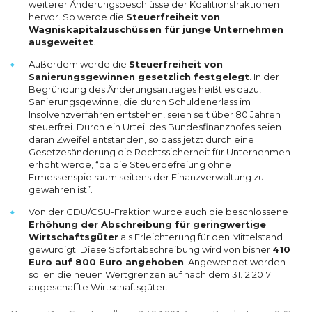
weiterer Änderungsbeschlüsse der Koalitionsfraktionen
hervor. So werde die
Steuerfreiheit von
Wagniskapitalzuschüssen für junge Unternehmen
ausgeweitet
.
Außerdem werde die
Steuerfreiheit von
Sanierungsgewinnen gesetzlich festgelegt
. In der
Begründung des Änderungsantrages heißt es dazu,
Sanierungsgewinne, die durch Schuldenerlass im
Insolvenzverfahren entstehen, seien seit über 80 Jahren
steuerfrei. Durch ein Urteil des Bundesfinanzhofes seien
daran Zweifel entstanden, so dass jetzt durch eine
Gesetzesänderung die Rechtssicherheit für Unternehmen
erhöht werde, “da die Steuerbefreiung ohne
Ermessenspielraum seitens der Finanzverwaltung zu
gewähren ist”.
Von der CDU/CSU-Fraktion wurde auch die beschlossene
Erhöhung der Abschreibung für geringwertige
Wirtschaftsgüter
als Erleichterung für den Mittelstand
gewürdigt. Diese Sofortabschreibung wird von bisher
410
Euro auf 800 Euro angehoben
. Angewendet werden
sollen die neuen Wertgrenzen auf nach dem
31.12.2017
angeschaffte Wirtschaftsgüter.