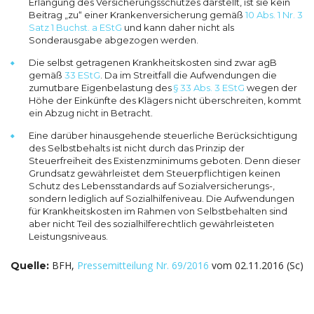
Erlangung des Versicherungsschutzes darstellt, ist sie kein
Beitrag „zu“ einer Krankenversicherung gemäß
10 Abs. 1 Nr. 3
Satz 1 Buchst. a EStG
und kann daher nicht als
Sonderausgabe abgezogen werden.
Die selbst getragenen Krankheitskosten sind zwar agB
gemäß
33 EStG
. Da im Streitfall die Aufwendungen die
zumutbare Eigenbelastung des
§ 33 Abs. 3 EStG
wegen der
Höhe der Einkünfte des Klägers nicht überschreiten, kommt
ein Abzug nicht in Betracht.
Eine darüber hinausgehende steuerliche Berücksichtigung
des Selbstbehalts ist nicht durch das Prinzip der
Steuerfreiheit des Existenzminimums geboten. Denn dieser
Grundsatz gewährleistet dem Steuerpflichtigen keinen
Schutz des Lebensstandards auf Sozialversicherungs-,
sondern lediglich auf Sozialhilfeniveau. Die Aufwendungen
für Krankheitskosten im Rahmen von Selbstbehalten sind
aber nicht Teil des sozialhilferechtlich gewährleisteten
Leistungsniveaus.
BFH,
Pressemitteilung Nr. 69/2016
vom 02.11.2016 (Sc)
Quelle: