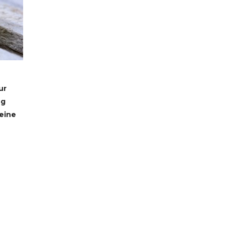
ur
ug
 eine