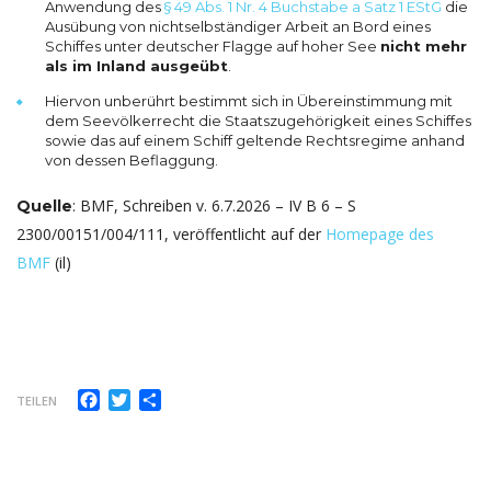
Anwendung des
§ 49 Abs. 1 Nr. 4 Buchstabe a Satz 1 EStG
die
Ausübung von nichtselbständiger Arbeit an Bord eines
Schiffes unter deutscher Flagge auf hoher See
nicht mehr
als im Inland ausgeübt
.
Hiervon unberührt bestimmt sich in Übereinstimmung mit
dem Seevölkerrecht die Staatszugehörigkeit eines Schiffes
sowie das auf einem Schiff geltende Rechtsregime anhand
von dessen Beflaggung.
:
BMF, Schreiben v. 6.7.2026 – IV B 6 – S
Quelle
2300/00151/004/111
, veröffentlicht auf der
Homepage des
BMF
(il)
Facebook
Twitter
Teilen
TEILEN