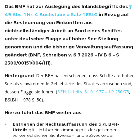
Das BMF hat zur Auslegung des Inlandsbegriffs des
§
49 Abs. 1 Nr. 4 Buchstabe a Satz 1 EStG
in Bezug auf
die Besteuerung von Einkünften aus
nichtselbständiger Arbeit an Bord eines Schiffes
unter deutscher Flagge auf hoher See Stellung
genommen und die bisherige Verwaltungsauffassung
geändert (
BMF, Schreiben v. 6.7.2026 – IV B 6 – S
2300/00151/004/111
).
: Der BFH hat entschieden, dass Schiffe auf hoher
Hintergrund
See als schwimmende Gebietsteile des Staates anzusehen sind,
dessen Flagge sie führen (
BFH, Urteil v. 5.10.1977 – I R 250/75
,
BStBl II 1978 S. 50).
Hierzu führt das BMF weiter aus:
Entgegen der Rechtsauffassung des o.g. BFH-
Urteils
gilt – in Übereinstimmung mit der geltenden
völkerrechtlichen Sichtweise – für die Zwecke der